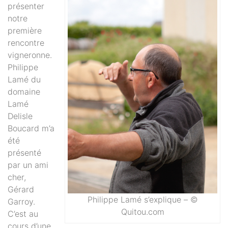
présenter
notre
première
rencontre
vigneronne.
Philippe
Lamé du
domaine
Lamé
Delisle
Boucard m’a
été
présenté
par un ami
cher,
Gérard
Philippe Lamé s’explique – ©
Garroy.
Quitou.com
C’est au
cours d’une