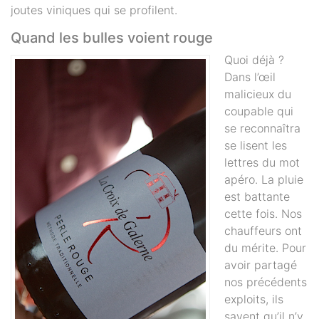
joutes viniques qui se profilent.
Quand les bulles voient rouge
Quoi déjà ?
Dans l’œil
malicieux du
coupable qui
se reconnaîtra
se lisent les
lettres du mot
apéro. La pluie
est battante
cette fois. Nos
chauffeurs ont
du mérite. Pour
avoir partagé
nos précédents
exploits, ils
savent qu’il n’y