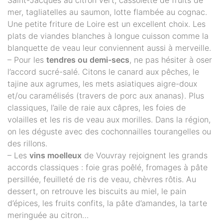
Saint-Jacques au citron vert, cassolette de fruits de
mer, tagliatelles au saumon, lotte flambée au cognac.
Une petite friture de Loire est un excellent choix. Les
plats de viandes blanches à longue cuisson comme la
blanquette de veau leur conviennent aussi à merveille.
– Pour les
tendres ou demi-secs
, ne pas hésiter à oser
l’accord sucré-salé. Citons le canard aux pêches, le
tajine aux agrumes, les mets asiatiques aigre-doux
et/ou caramélisés (travers de porc aux ananas). Plus
classiques, l’aile de raie aux câpres, les foies de
volailles et les ris de veau aux morilles. Dans la région,
on les déguste avec des cochonnailles tourangelles ou
des rillons.
– Les
vins moelleux
de Vouvray rejoignent les grands
accords classiques : foie gras poêlé, fromages à pâte
persillée, feuilleté de ris de veau, chèvres rôtis. Au
dessert, on retrouve les biscuits au miel, le pain
d’épices, les fruits confits, la pâte d’amandes, la tarte
meringuée au citron…