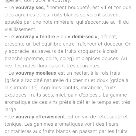
ligérien, dont 25% à Vouvray.
– Le
vouvray sec
, finement bouqueté, est vif et tonique
; les agrumes et les fruits blancs se voient souvent
épaulés par une note minérale, qui s’accentue au fil du
vieillissement.
– Le
vouvray « tendre »
ou
« demi-sec »
, délicat,
présente un bel équilibre entre fraîcheur et douceur. On
y apprécie les saveurs de fruits croquants à chair
blanche (pomme, poire, coing) et d’épices douces. Au
nez, les notes florales sont très courantes.
– Le
vouvray moelleux
est un nectar, à la fois frais
(grâce à l’acidité naturelle du chenin) et doux (grâce à
la surmaturité). Agrumes confits, mirabelle, fruits
exotiques, fruits secs, miel, pain d’épices… La gamme
aromatique de ces vins prêts à défier le temps est très
large.
– Le
vouvray effervescent
est un vin de fête, subtil et
tonique. Les gammes aromatiques vont des fleurs
printanières aux fruits blancs en passant par les fruits