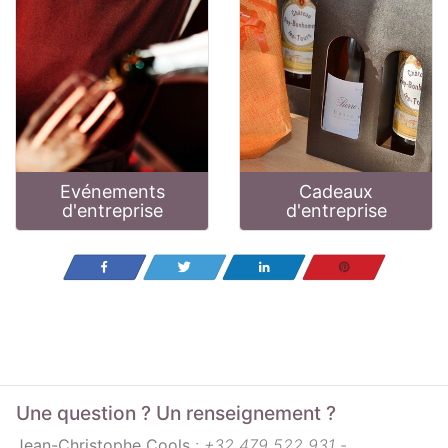
Evénements
Cadeaux
d'entreprise
d'entreprise
Partagez
Tweetez
Partagez
Enregistrer
Une question ? Un renseignement ?
Jean-Christophe Cools
:
+32 479 522 931
-