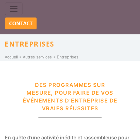
Skip to content
CONTACT
ENTREPRISES
Accueil
Autres services
Entreprises
DES PROGRAMMES SUR
MESURE, POUR FAIRE DE VOS
ÉVÉNEMENTS D’ENTREPRISE DE
VRAIES RÉUSSITES
En quête d’une activité inédite et rassembleuse pour