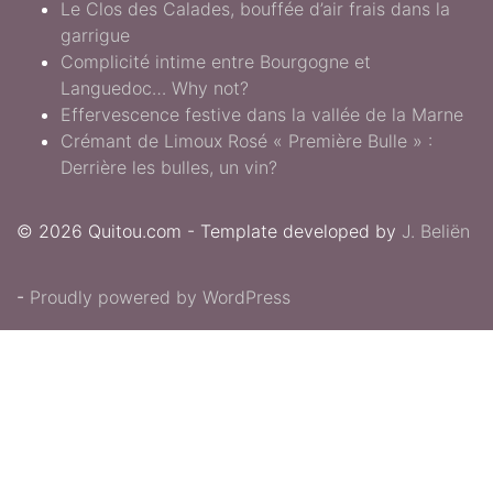
Le Clos des Calades, bouffée d’air frais dans la
garrigue
Complicité intime entre Bourgogne et
Languedoc… Why not?
Effervescence festive dans la vallée de la Marne
Crémant de Limoux Rosé « Première Bulle » :
Derrière les bulles, un vin?
© 2026 Quitou.com - Template developed by
J. Beliën
-
Proudly powered by WordPress