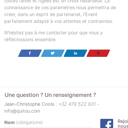
toutes faites et figées est un choix hasardeux. La
connaissance de ces paramètres nous permettra de
créer, dans un esprit de partenariat, l’Event
parfaitement adapté à vos attentes et contraintes.
N’hésitez pas à me contacter pour que nous y
réfléchissions ensemble.
Partagez
Tweetez
Partagez
Enregistrer
Une question ? Un renseignement ?
Jean-Christophe Cools
:
+32 479 522 931
-
info@quitou.com
Rejo
Nom
(obligatoire)
nou