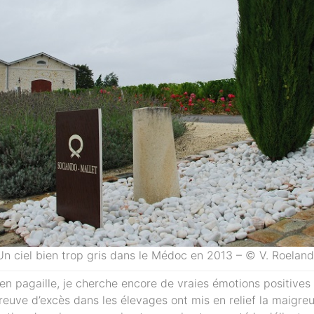
Un ciel bien trop gris dans le Médoc en 2013 – © V. Roeland
n pagaille, je cherche encore de vraies émotions positives
reuve d’excès dans les élevages ont mis en relief la maigre