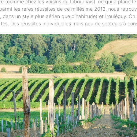
ulté (comme chez les voisins du Libournais), ce qui a placé l
 parmi les rares réussites de ce millésime 2013, nous retrouv
dans un style plus aérien que d’habitude) et Irouléguy. On pe
lites. Des réussites individuelles mais peu de secteurs à con