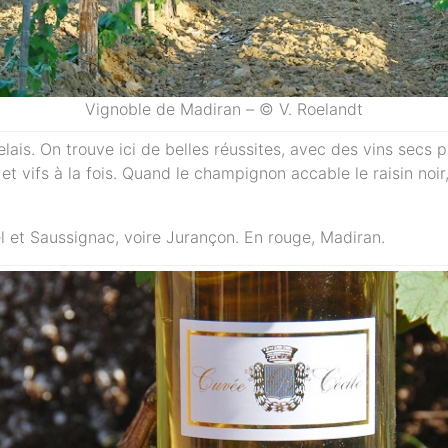
Vignoble de Madiran – © V. Roelandt
elais. On trouve ici de belles réussites, avec des vins secs 
et vifs à la fois. Quand le champignon accable le raisin noir,
 et Saussignac, voire Jurançon. En rouge, Madiran.