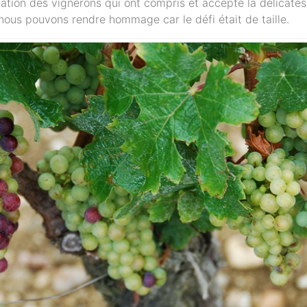
ation des vignerons qui ont compris et accepté la délicates
nous pouvons rendre hommage car le défi était de taille.