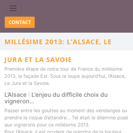
Skip to content
CONTACT
MILLÉSIME 2013: L’ALSACE, LE
JURA ET LA SAVOIE
Première étape de notre tour de France du millésime
2013, la façade Est. Sous la loupe aujourd’hui, l’Alsace,
Le Jura et la Savoie.
L’Alsace : L’enjeu du difficile choix du
vigneron…
Passer entre les gouttes au moment des vendanges ou
prendre le risque d’attendre… Tel était le dilemme posé
aux vignerons pour ce millésime 2013.
Pour l’Alsace, il est prudent de prendre de la hauteur,