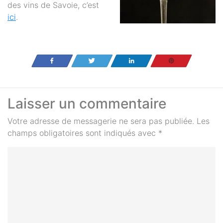
des vins de Savoie, c’est
ici
.
Partagez
Tweetez
Partagez
Enregistrer
Laisser un commentaire
Votre adresse de messagerie ne sera pas publiée.
Les
champs obligatoires sont indiqués avec
*