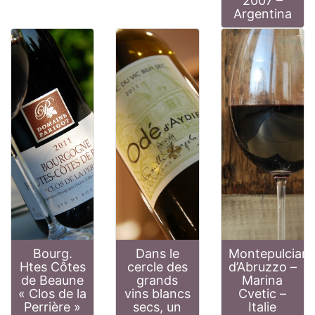
2007 –
Argentina
Bourg.
Dans le
Montepulcian
Htes Côtes
cercle des
d’Abruzzo –
de Beaune
grands
Marina
« Clos de la
vins blancs
Cvetic –
Perrière »
secs, un
Italie