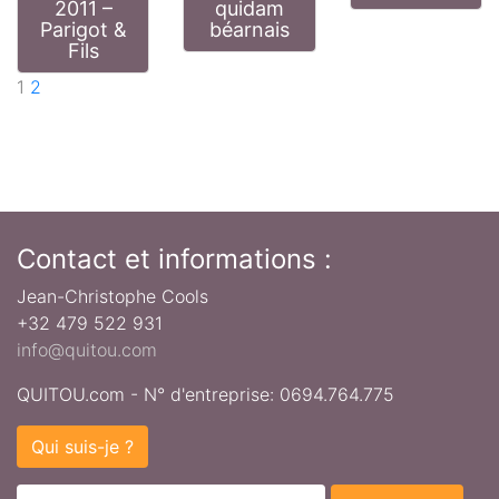
2011 –
quidam
Parigot &
béarnais
Fils
Page
Page
Next page
1
2
Contact et informations :
Jean-Christophe Cools
+32 479 522 931
info@quitou.com
QUITOU.com - N° d'entreprise: 0694.764.775
Qui suis-je ?