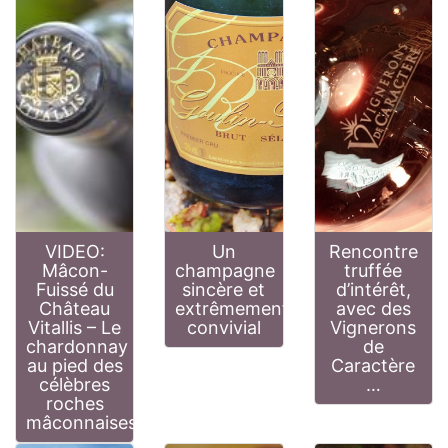
VIDEO:
Un
Rencontre
Mâcon-
champagne
truffée
Fuissé du
sincère et
d’intérêt,
Château
extrêmement
avec des
Vitallis – Le
convivial
Vignerons
chardonnay
de
au pied des
Caractère
célèbres
…
roches
mâconnaises